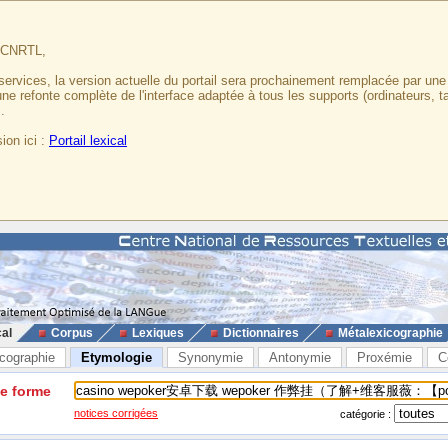
u CNRTL,
services, la version actuelle du portail sera prochainement remplacée par un
 une refonte complète de l'interface adaptée à tous les supports (ordinateurs, t
.
ion ici :
Portail lexical
cal
Corpus
Lexiques
Dictionnaires
Métalexicographie
cographie
Etymologie
Synonymie
Antonymie
Proxémie
C
ne forme
notices corrigées
catégorie :