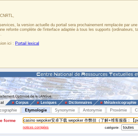
u CNRTL,
services, la version actuelle du portail sera prochainement remplacée par un
 une refonte complète de l'interface adaptée à tous les supports (ordinateurs, t
.
ion ici :
Portail lexical
cal
Corpus
Lexiques
Dictionnaires
Métalexicographie
cographie
Etymologie
Synonymie
Antonymie
Proxémie
C
ne forme
notices corrigées
catégorie :