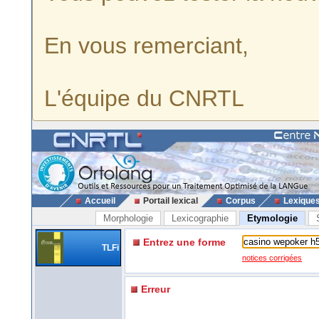
En vous remerciant,
L'équipe du CNRTL
Accueil
Portail lexical
Corpus
Lexique
Morphologie
Lexicographie
Etymologie
Entrez une forme
TLFi
notices corrigées
Erreur