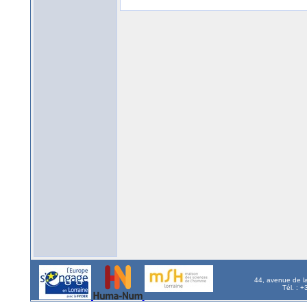
44, avenue de l
Tél. : 