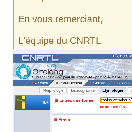
En vous remerciant,
L'équipe du CNRTL
Accueil
Portail lexical
Corpus
Lexique
Morphologie
Lexicographie
Etymologie
Entrez une forme
TLFi
notices corrigées
Erreur