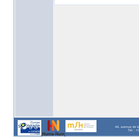
44, avenue de l
Tél. : 