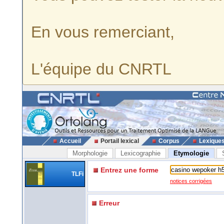
En vous remerciant,
L'équipe du CNRTL
Accueil
Portail lexical
Corpus
Lexique
Morphologie
Lexicographie
Etymologie
Entrez une forme
TLFi
notices corrigées
Erreur