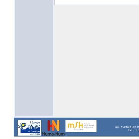
44, avenue de l
Tél. : 