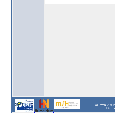
44, avenue de l
Tél. : 