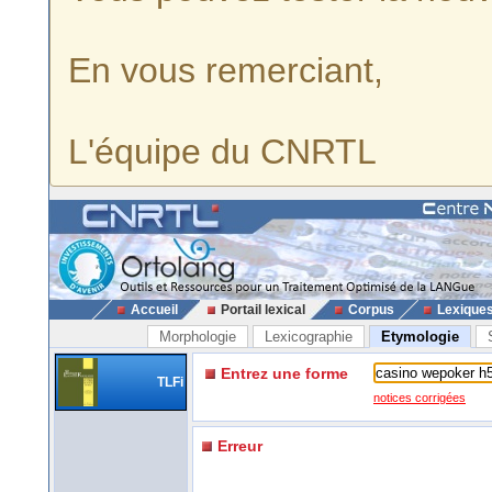
En vous remerciant,
L'équipe du CNRTL
Accueil
Portail lexical
Corpus
Lexique
Morphologie
Lexicographie
Etymologie
Entrez une forme
TLFi
notices corrigées
Erreur