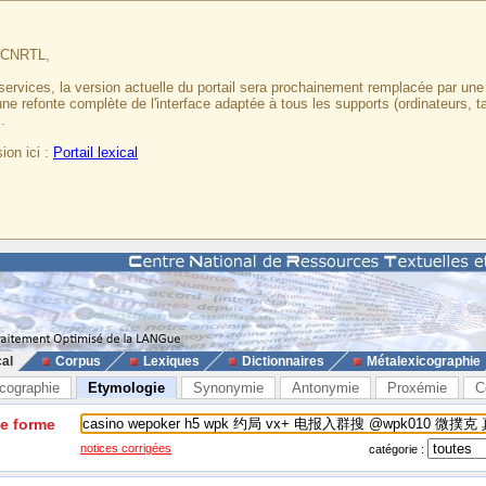
u CNRTL,
services, la version actuelle du portail sera prochainement remplacée par un
 une refonte complète de l'interface adaptée à tous les supports (ordinateurs, t
.
ion ici :
Portail lexical
cal
Corpus
Lexiques
Dictionnaires
Métalexicographie
cographie
Etymologie
Synonymie
Antonymie
Proxémie
C
ne forme
notices corrigées
catégorie :