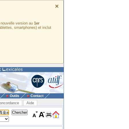
×
e nouvelle version au
1er
ablettes, smartphones) et inclut
Outils
Contact
oncordance
Aide