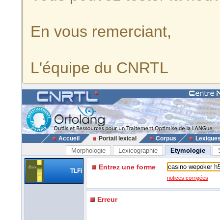
En vous remerciant,
L'équipe du CNRTL
Accueil
Portail lexical
Corpus
Lexique
Morphologie
Lexicographie
Etymologie
Entrez une forme
TLFi
notices corrigées
Erreur