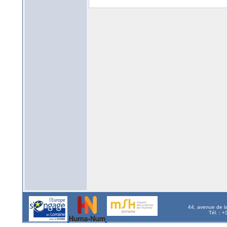
44, avenue de l
Tél. : 