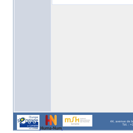
44, avenue de l
Tél. : 