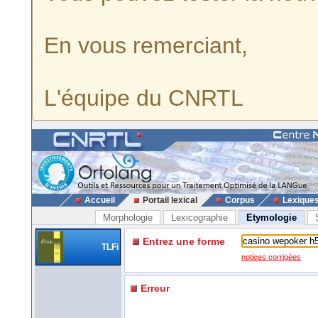
En vous remerciant,
L'équipe du CNRTL
Accueil
Portail lexical
Corpus
Lexique
Morphologie
Lexicographie
Etymologie
Entrez une forme
TLFi
notices corrigées
Erreur