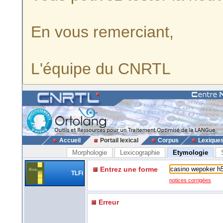
En vous remerciant,
L'équipe du CNRTL
Accueil
Portail lexical
Corpus
Lexique
Morphologie
Lexicographie
Etymologie
Entrez une forme
TLFi
notices corrigées
Erreur