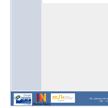
44, avenue de l
Tél. : 