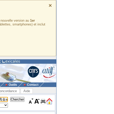
×
e nouvelle version au
1er
ablettes, smartphones) et inclut
Outils
Contact
oncordance
Aide