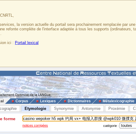
u CNRTL,
services, la version actuelle du portail sera prochainement remplacée par un
 une refonte complète de l'interface adaptée à tous les supports (ordinateurs, t
.
ion ici :
Portail lexical
cal
Corpus
Lexiques
Dictionnaires
Métalexicographie
cographie
Etymologie
Synonymie
Antonymie
Proxémie
C
ne forme
notices corrigées
catégorie :