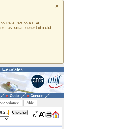
×
e nouvelle version au
1er
ablettes, smartphones) et inclut
Outils
Contact
oncordance
Aide