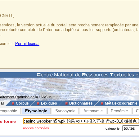
u CNRTL,
services, la version actuelle du portail sera prochainement remplacée par un
 une refonte complète de l'interface adaptée à tous les supports (ordinateurs, t
.
ion ici :
Portail lexical
cal
Corpus
Lexiques
Dictionnaires
Métalexicographie
cographie
Etymologie
Synonymie
Antonymie
Proxémie
C
ne forme
notices corrigées
catégorie :