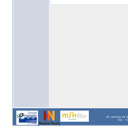
44, avenue de l
Tél. : 