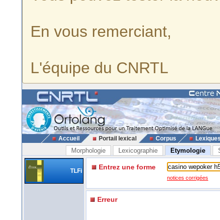
En vous remerciant,
L'équipe du CNRTL
Accueil
Portail lexical
Corpus
Lexique
Morphologie
Lexicographie
Etymologie
Entrez une forme
TLFi
notices corrigées
Erreur