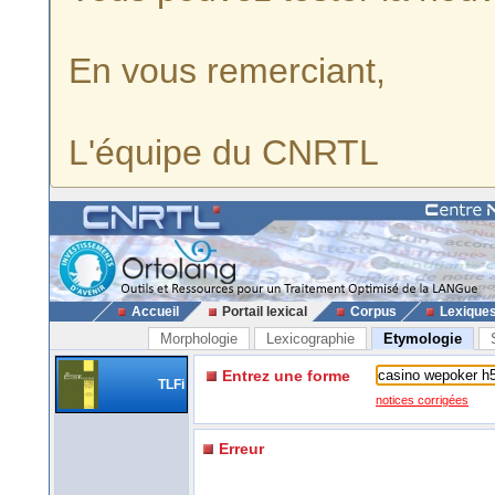
En vous remerciant,
L'équipe du CNRTL
Accueil
Portail lexical
Corpus
Lexique
Morphologie
Lexicographie
Etymologie
Entrez une forme
TLFi
notices corrigées
Erreur