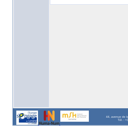
44, avenue de l
Tél. : 