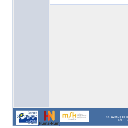
44, avenue de l
Tél. : 