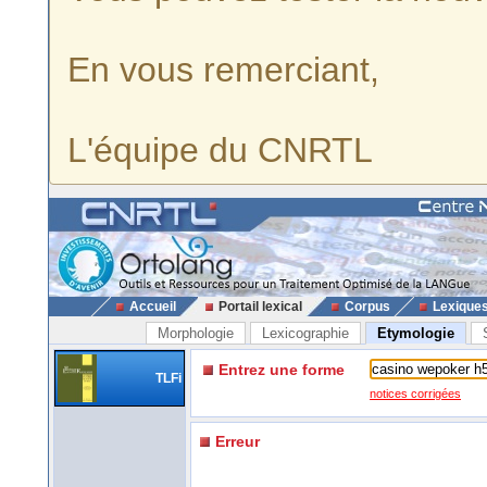
En vous remerciant,
L'équipe du CNRTL
Accueil
Portail lexical
Corpus
Lexique
Morphologie
Lexicographie
Etymologie
Entrez une forme
TLFi
notices corrigées
Erreur