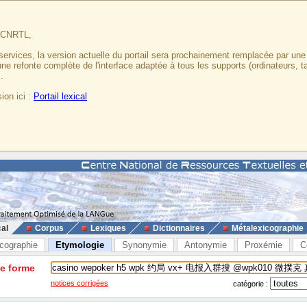
u CNRTL,
services, la version actuelle du portail sera prochainement remplacée par un
 une refonte complète de l'interface adaptée à tous les supports (ordinateurs, t
.
ion ici :
Portail lexical
cal
Corpus
Lexiques
Dictionnaires
Métalexicographie
cographie
Etymologie
Synonymie
Antonymie
Proxémie
C
ne forme
notices corrigées
catégorie :