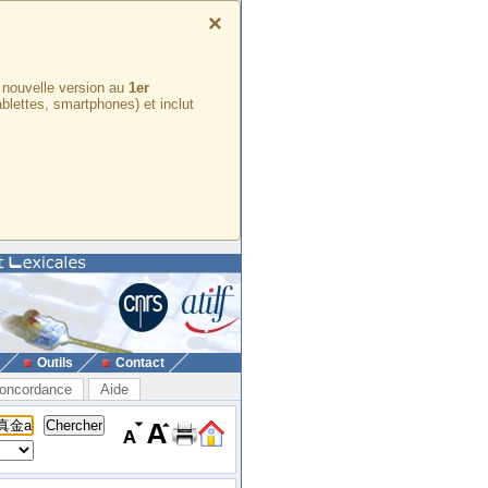
×
e nouvelle version au
1er
ablettes, smartphones) et inclut
Outils
Contact
oncordance
Aide