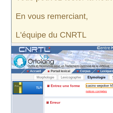
En vous remerciant,
L'équipe du CNRTL
Accueil
Portail lexical
Corpus
Lexique
Morphologie
Lexicographie
Etymologie
Entrez une forme
TLFi
notices corrigées
Erreur