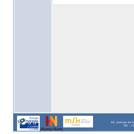
44, avenue de l
Tél. : 