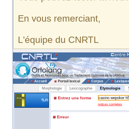
En vous remerciant,
L'équipe du CNRTL
Accueil
Portail lexical
Corpus
Lexique
Morphologie
Lexicographie
Etymologie
Entrez une forme
TLFi
notices corrigées
Erreur