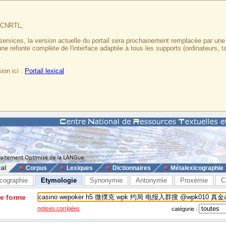
u CNRTL,
services, la version actuelle du portail sera prochainement remplacée par un
 une refonte complète de l'interface adaptée à tous les supports (ordinateurs, t
.
ion ici :
Portail lexical
cal
Corpus
Lexiques
Dictionnaires
Métalexicographie
cographie
Etymologie
Synonymie
Antonymie
Proxémie
C
ne forme
notices corrigées
catégorie :