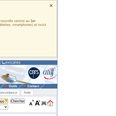
×
e nouvelle version au
1er
ablettes, smartphones) et inclut
Outils
Contact
oncordance
Aide