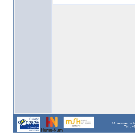
44, avenue de l
Tél. : 