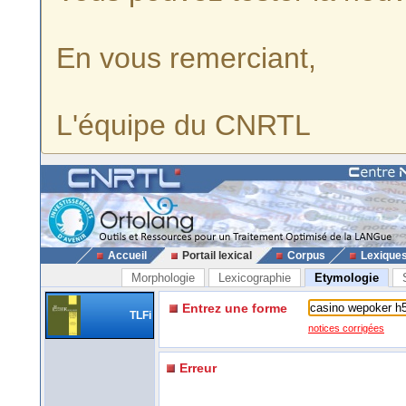
En vous remerciant,
L'équipe du CNRTL
Accueil
Portail lexical
Corpus
Lexique
Morphologie
Lexicographie
Etymologie
Entrez une forme
TLFi
notices corrigées
Erreur