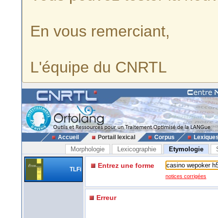
En vous remerciant,
L'équipe du CNRTL
Accueil
Portail lexical
Corpus
Lexique
Morphologie
Lexicographie
Etymologie
Entrez une forme
TLFi
notices corrigées
Erreur