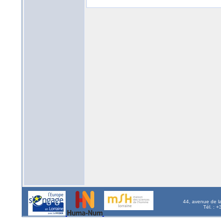
44, avenue de l
Tél. : 