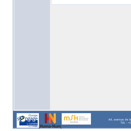
44, avenue de l
Tél. : 