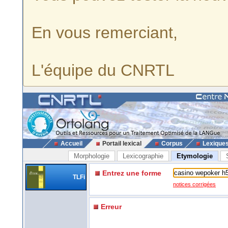
En vous remerciant,
L'équipe du CNRTL
Accueil
Portail lexical
Corpus
Lexique
Morphologie
Lexicographie
Etymologie
Entrez une forme
TLFi
notices corrigées
Erreur