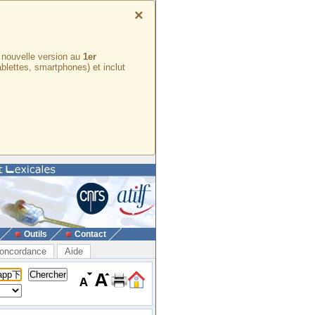
×
e nouvelle version au
1er
ablettes, smartphones) et inclut
Outils
Contact
oncordance
Aide