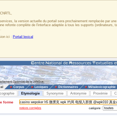
u CNRTL,
services, la version actuelle du portail sera prochainement remplacée par un
 une refonte complète de l'interface adaptée à tous les supports (ordinateurs, t
.
ion ici :
Portail lexical
cal
Corpus
Lexiques
Dictionnaires
Métalexicographie
cographie
Etymologie
Synonymie
Antonymie
Proxémie
C
ne forme
notices corrigées
catégorie :