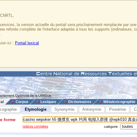
u CNRTL,
services, la version actuelle du portail sera prochainement remplacée par un
 une refonte complète de l'interface adaptée à tous les supports (ordinateurs, t
.
ion ici :
Portail lexical
cal
Corpus
Lexiques
Dictionnaires
Métalexicographie
cographie
Etymologie
Synonymie
Antonymie
Proxémie
C
ne forme
notices corrigées
catégorie :