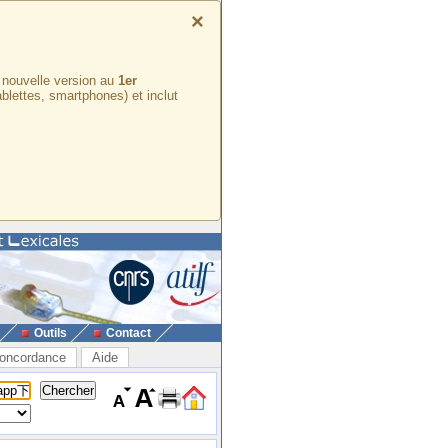
×
e nouvelle version au
1er
ablettes, smartphones) et inclut
Outils
Contact
oncordance
Aide