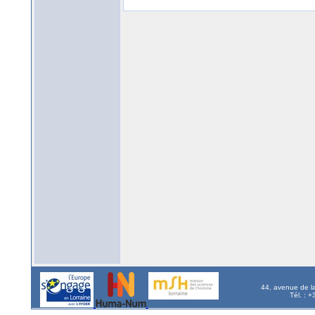
44, avenue de l
Tél. : 