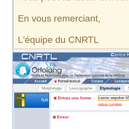
En vous remerciant,
L'équipe du CNRTL
Accueil
Portail lexical
Corpus
Lexique
Morphologie
Lexicographie
Etymologie
Entrez une forme
TLFi
notices corrigées
Erreur