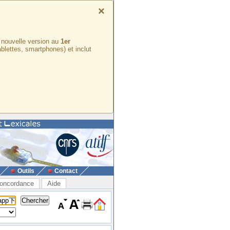
×
e nouvelle version au
1er
ablettes, smartphones) et inclut
Outils
Contact
oncordance
Aide