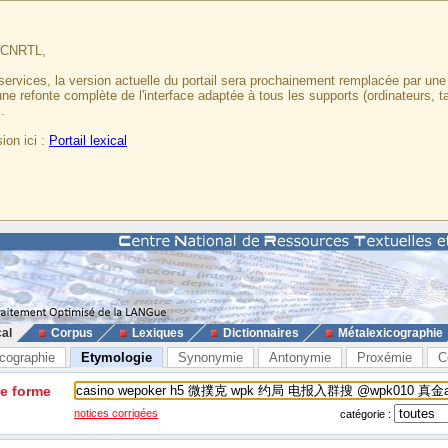
u CNRTL,
services, la version actuelle du portail sera prochainement remplacée par un
 une refonte complète de l'interface adaptée à tous les supports (ordinateurs, t
.
ion ici :
Portail lexical
cal
Corpus
Lexiques
Dictionnaires
Métalexicographie
cographie
Etymologie
Synonymie
Antonymie
Proxémie
C
ne forme
notices corrigées
catégorie :