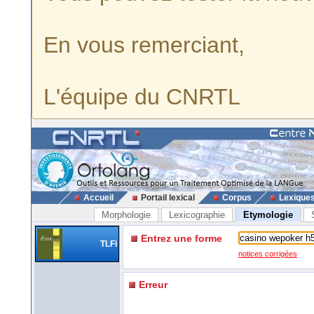
En vous remerciant,
L'équipe du CNRTL
Accueil
Portail lexical
Corpus
Lexique
Morphologie
Lexicographie
Etymologie
Entrez une forme
TLFi
notices corrigées
Erreur