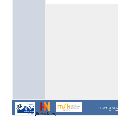
44, avenue de l
Tél. : 