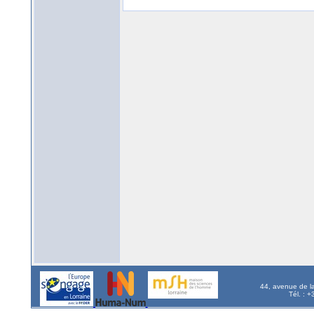
44, avenue de l
Tél. : 