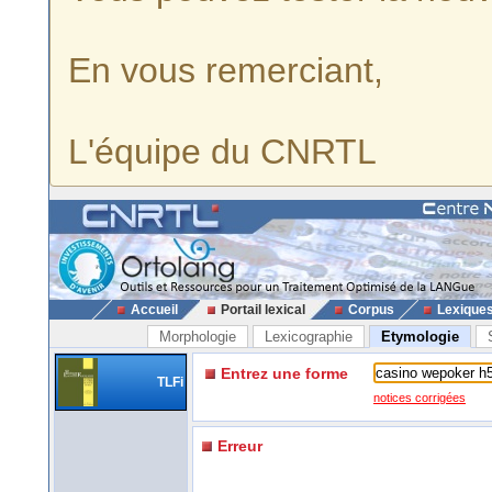
En vous remerciant,
L'équipe du CNRTL
Accueil
Portail lexical
Corpus
Lexique
Morphologie
Lexicographie
Etymologie
Entrez une forme
TLFi
notices corrigées
Erreur