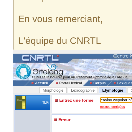
En vous remerciant,
L'équipe du CNRTL
Accueil
Portail lexical
Corpus
Lexique
Morphologie
Lexicographie
Etymologie
Entrez une forme
TLFi
notices corrigées
Erreur