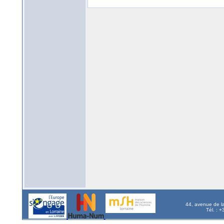
44, avenue de l
Tél. : 