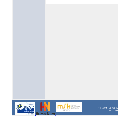
44, avenue de l
Tél. : 