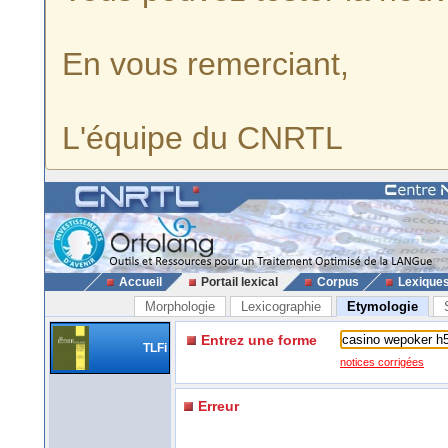
En vous remerciant,
L'équipe du CNRTL
Accueil
Portail lexical
Corpus
Lexique
Morphologie
Lexicographie
Etymologie
Entrez une forme
TLFi
notices corrigées
Erreur