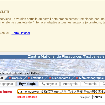
u CNRTL,
services, la version actuelle du portail sera prochainement remplacée par un
 une refonte complète de l'interface adaptée à tous les supports (ordinateurs, t
.
ion ici :
Portail lexical
cal
Corpus
Lexiques
Dictionnaires
Métalexicographie
cographie
Etymologie
Synonymie
Antonymie
Proxémie
C
ne forme
notices corrigées
catégorie :