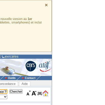
×
e nouvelle version au
1er
ablettes, smartphones) et inclut
Outils
Contact
oncordance
Aide