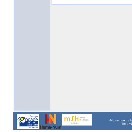
44, avenue de l
Tél. : 