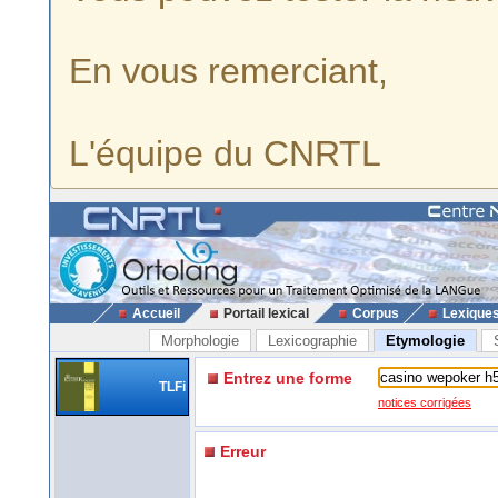
En vous remerciant,
L'équipe du CNRTL
Accueil
Portail lexical
Corpus
Lexique
Morphologie
Lexicographie
Etymologie
Entrez une forme
TLFi
notices corrigées
Erreur