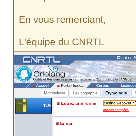
En vous remerciant,
L'équipe du CNRTL
Accueil
Portail lexical
Corpus
Lexique
Morphologie
Lexicographie
Etymologie
Entrez une forme
TLFi
notices corrigées
Erreur