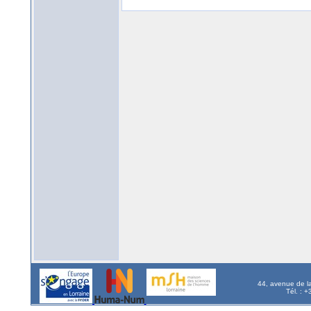
44, avenue de l
Tél. : 