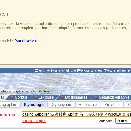
u CNRTL,
services, la version actuelle du portail sera prochainement remplacée par un
 une refonte complète de l'interface adaptée à tous les supports (ordinateurs, t
.
ion ici :
Portail lexical
cal
Corpus
Lexiques
Dictionnaires
Métalexicographie
cographie
Etymologie
Synonymie
Antonymie
Proxémie
C
ne forme
notices corrigées
catégorie :