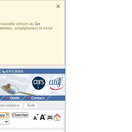
×
e nouvelle version au
1er
ablettes, smartphones) et inclut
Outils
Contact
oncordance
Aide