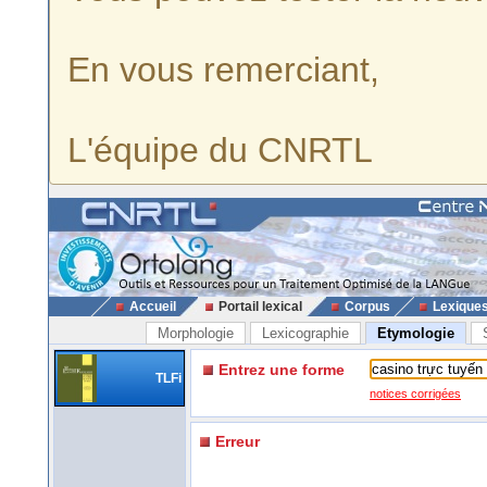
En vous remerciant,
L'équipe du CNRTL
Accueil
Portail lexical
Corpus
Lexique
Morphologie
Lexicographie
Etymologie
Entrez une forme
TLFi
notices corrigées
Erreur