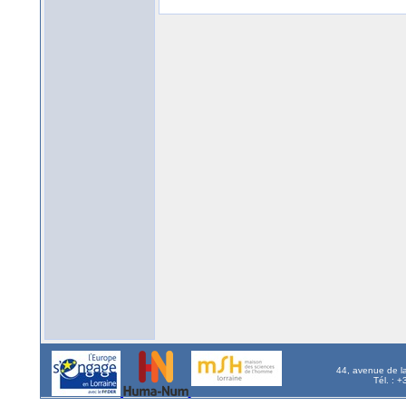
44, avenue de l
Tél. : 