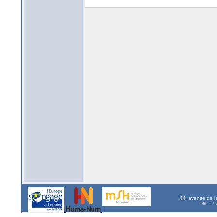
44, avenue de l
Tél. : 