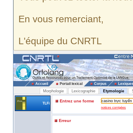
En vous remerciant,
L'équipe du CNRTL
Accueil
Portail lexical
Corpus
Lexique
Morphologie
Lexicographie
Etymologie
Entrez une forme
TLFi
notices corrigées
Erreur