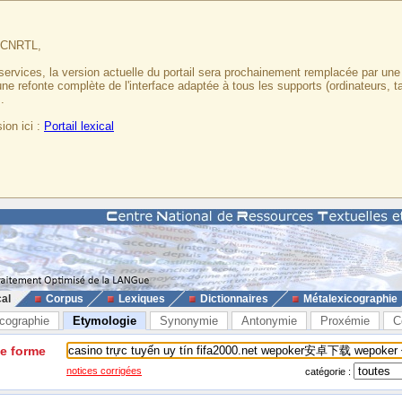
u CNRTL,
services, la version actuelle du portail sera prochainement remplacée par un
 une refonte complète de l'interface adaptée à tous les supports (ordinateurs, t
.
ion ici :
Portail lexical
cal
Corpus
Lexiques
Dictionnaires
Métalexicographie
cographie
Etymologie
Synonymie
Antonymie
Proxémie
C
ne forme
notices corrigées
catégorie :