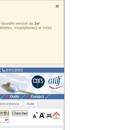
×
e nouvelle version au
1er
ablettes, smartphones) et inclut
Outils
Contact
oncordance
Aide