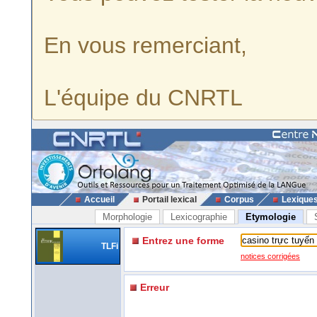
En vous remerciant,
L'équipe du CNRTL
Accueil
Portail lexical
Corpus
Lexique
Morphologie
Lexicographie
Etymologie
Entrez une forme
TLFi
notices corrigées
Erreur