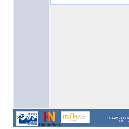
44, avenue de l
Tél. : 