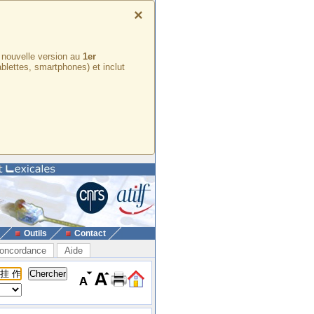
×
e nouvelle version au
1er
ablettes, smartphones) et inclut
Outils
Contact
oncordance
Aide