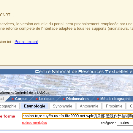
u CNRTL,
services, la version actuelle du portail sera prochainement remplacée par un
 une refonte complète de l'interface adaptée à tous les supports (ordinateurs, t
.
ion ici :
Portail lexical
cal
Corpus
Lexiques
Dictionnaires
Métalexicographie
cographie
Etymologie
Synonymie
Antonymie
Proxémie
C
ne forme
notices corrigées
catégorie :