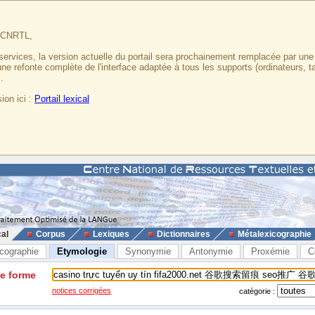
u CNRTL,
services, la version actuelle du portail sera prochainement remplacée par un
 une refonte complète de l'interface adaptée à tous les supports (ordinateurs, t
.
ion ici :
Portail lexical
cal
Corpus
Lexiques
Dictionnaires
Métalexicographie
cographie
Etymologie
Synonymie
Antonymie
Proxémie
C
ne forme
notices corrigées
catégorie :