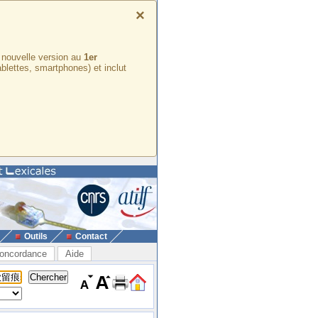
×
e nouvelle version au
1er
ablettes, smartphones) et inclut
Outils
Contact
oncordance
Aide