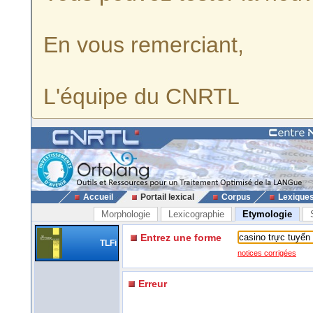
En vous remerciant,
L'équipe du CNRTL
Accueil
Portail lexical
Corpus
Lexique
Morphologie
Lexicographie
Etymologie
Entrez une forme
TLFi
notices corrigées
Erreur