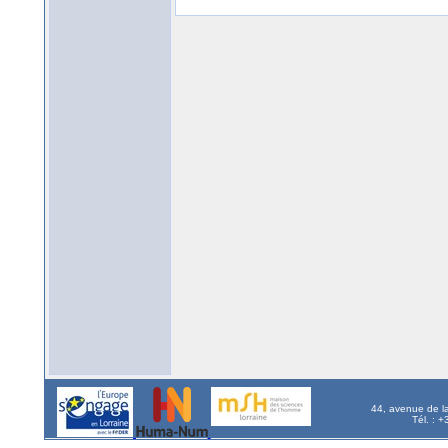
44, avenue de l
Tél. : 