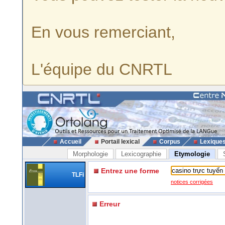
En vous remerciant,
L'équipe du CNRTL
Accueil
Portail lexical
Corpus
Lexique
Morphologie
Lexicographie
Etymologie
Entrez une forme
TLFi
notices corrigées
Erreur