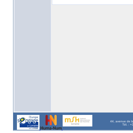
44, avenue de l
Tél. : 