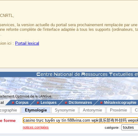
u CNRTL,
services, la version actuelle du portail sera prochainement remplacée par un
 une refonte complète de l'interface adaptée à tous les supports (ordinateurs, t
.
ion ici :
Portail lexical
cal
Corpus
Lexiques
Dictionnaires
Métalexicographie
cographie
Etymologie
Synonymie
Antonymie
Proxémie
C
ne forme
notices corrigées
catégorie :