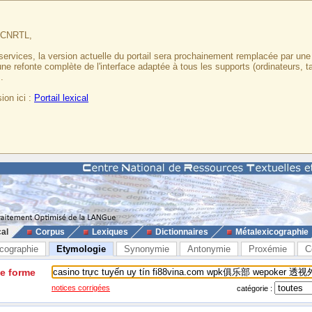
u CNRTL,
services, la version actuelle du portail sera prochainement remplacée par un
 une refonte complète de l'interface adaptée à tous les supports (ordinateurs, t
.
ion ici :
Portail lexical
cal
Corpus
Lexiques
Dictionnaires
Métalexicographie
cographie
Etymologie
Synonymie
Antonymie
Proxémie
C
ne forme
notices corrigées
catégorie :