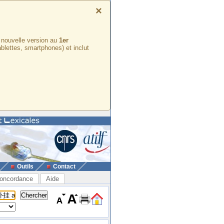
×
e nouvelle version au
1er
ablettes, smartphones) et inclut
Outils
Contact
oncordance
Aide