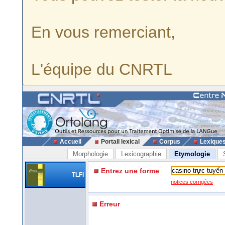
En vous remerciant,
L'équipe du CNRTL
Accueil
Portail lexical
Corpus
Lexique
Morphologie
Lexicographie
Etymologie
Entrez une forme
TLFi
notices corrigées
Erreur