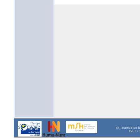
44, avenue de l
Tél. : 