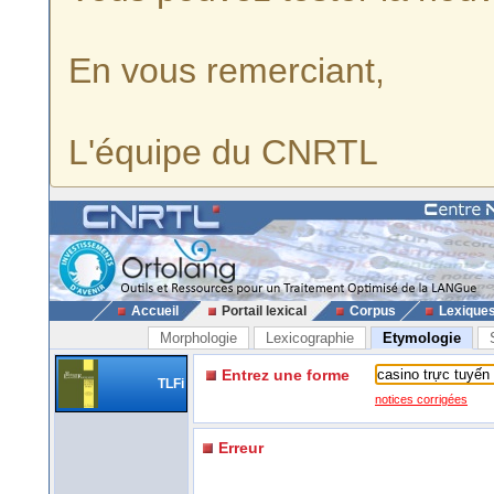
En vous remerciant,
L'équipe du CNRTL
Accueil
Portail lexical
Corpus
Lexique
Morphologie
Lexicographie
Etymologie
Entrez une forme
TLFi
notices corrigées
Erreur