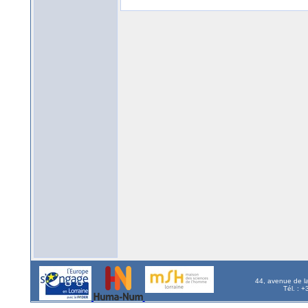
44, avenue de l
Tél. : 