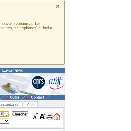
×
e nouvelle version au
1er
ablettes, smartphones) et inclut
Outils
Contact
oncordance
Aide