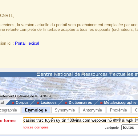
u CNRTL,
services, la version actuelle du portail sera prochainement remplacée par un
 une refonte complète de l'interface adaptée à tous les supports (ordinateurs, t
.
ion ici :
Portail lexical
cal
Corpus
Lexiques
Dictionnaires
Métalexicographie
cographie
Etymologie
Synonymie
Antonymie
Proxémie
C
ne forme
notices corrigées
catégorie :