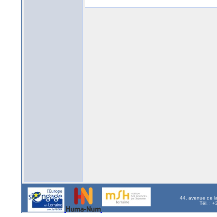
44, avenue de l
Tél. : 