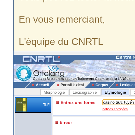
En vous remerciant,
L'équipe du CNRTL
Accueil
Portail lexical
Corpus
Lexique
Morphologie
Lexicographie
Etymologie
Entrez une forme
TLFi
notices corrigées
Erreur