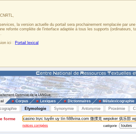
u CNRTL,
services, la version actuelle du portail sera prochainement remplacée par un
 une refonte complète de l'interface adaptée à tous les supports (ordinateurs, t
.
ion ici :
Portail lexical
cal
Corpus
Lexiques
Dictionnaires
Métalexicographie
cographie
Etymologie
Synonymie
Antonymie
Proxémie
C
ne forme
notices corrigées
catégorie :