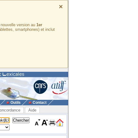
×
e nouvelle version au
1er
ablettes, smartphones) et inclut
Outils
Contact
oncordance
Aide