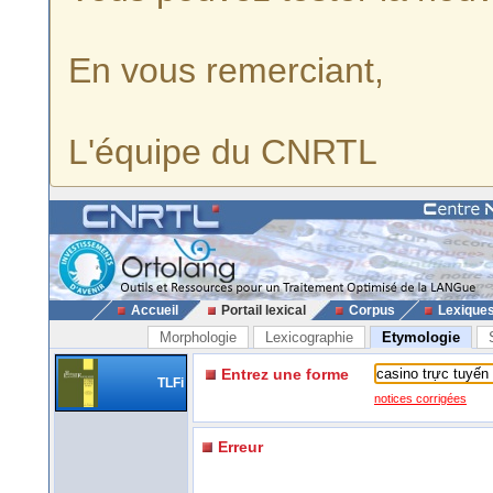
En vous remerciant,
L'équipe du CNRTL
Accueil
Portail lexical
Corpus
Lexique
Morphologie
Lexicographie
Etymologie
Entrez une forme
TLFi
notices corrigées
Erreur