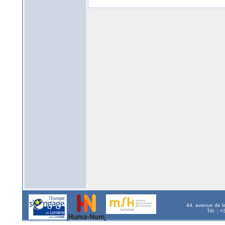
44, avenue de l
Tél. : 